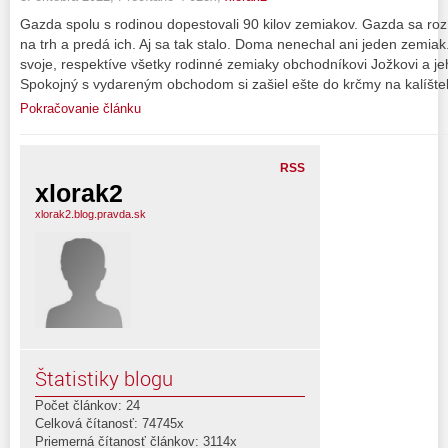
Gazda spolu s rodinou dopestovali 90 kilov zemiakov. Gazda sa roz
na trh a predá ich. Aj sa tak stalo. Doma nenechal ani jeden zemiak
svoje, respektíve všetky rodinné zemiaky obchodníkovi Jožkovi a jeh
Spokojný s vydareným obchodom si zašiel ešte do krčmy na kalíšte
Pokračovanie článku
RSS
xlorak2
xlorak2.blog.pravda.sk
Štatistiky blogu
Počet článkov: 24
Celková čítanosť: 74745x
Priemerná čítanosť článkov: 3114x