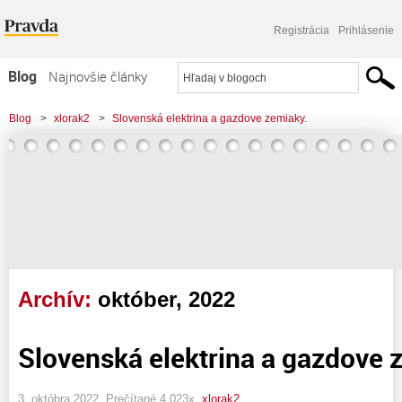
Registrácia
Prihlásenie
Blog
Najnovšie články
Najčítanejšie články
Blog
>
xlorak2
>
Slovenská elektrina a gazdove zemiaky.
Najkomentovanejšie články
Zoznam blogov
Komerčné blogy
Archív:
október, 2022
Slovenská elektrina a gazdove 
3. októbra 2022, Prečítané 4 023x,
xlorak2