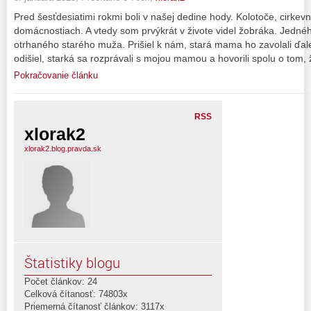
Pred šesťdesiatimi rokmi boli v našej dedine hody. Kolotoče, cirkevn
domácnostiach. A vtedy som prvýkrát v živote videl žobráka. Jedné
otrhaného starého muža. Prišiel k nám, stará mama ho zavolali ďalej
odišiel, starká sa rozprávali s mojou mamou a hovorili spolu o tom,
Pokračovanie článku
RSS
xlorak2
xlorak2.blog.pravda.sk
Štatistiky blogu
Počet článkov: 24
Celková čítanosť: 74803x
Priemerná čítanosť článkov: 3117x