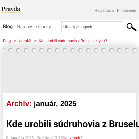
Registrácia
Prihlásenie
Blog
Najnovšie články
Najčítanejšie články
Blog
>
xlorak2
>
Kde urobili súdruhovia z Bruselu chybu?
Najkomentovanejšie články
Zoznam blogov
Komerčné blogy
Archív:
január, 2025
Kde urobili súdruhovia z Brusel
8. januára 2025, Prečítané 3 765x,
xlorak2