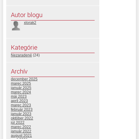
Autor blogu
xlorak2
Kategórie
Nezaradené
(24)
Archív
december 2025
marec 2025
január 2025
marec 2024
máj 2023
apríl 2023
marec 2023
február 2023
január 2023
október 2022
júl 2022
marec 2022
január 2022
august 2021