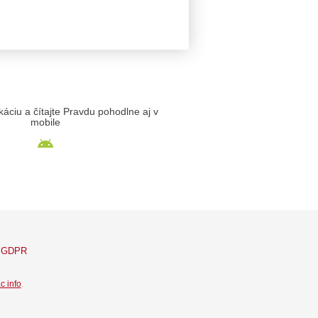
likáciu a čítajte Pravdu pohodlne aj v
mobile
GDPR
c info
.