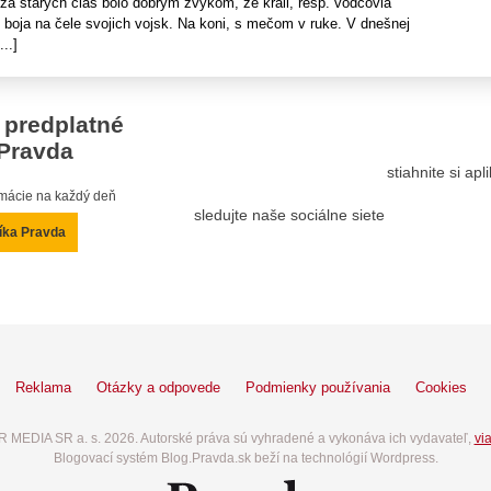
za starých čias bolo dobrým zvykom, že králi, resp. vodcovia
o boja na čele svojich vojsk. Na koni, s mečom v ruke. V dnešnej
..]
 predplatné
Pravda
stiahnite si ap
ormácie na každý deň
sledujte naše sociálne siete
íka Pravda
Reklama
Otázky a odpovede
Podmienky používania
Cookies
 MEDIA SR a. s. 2026. Autorské práva sú vyhradené a vykonáva ich vydavateľ,
via
Blogovací systém Blog.Pravda.sk beží na technológií Wordpress.