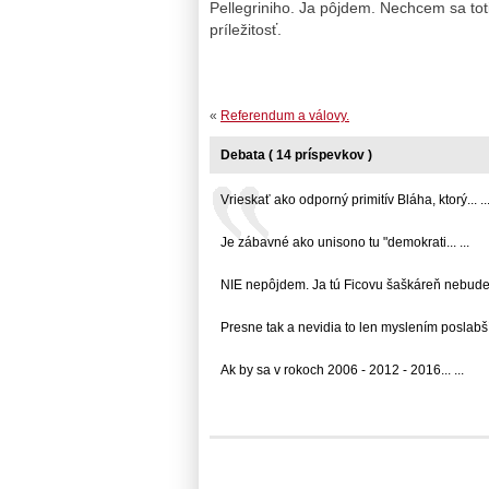
Pellegriniho. Ja pôjdem. Nechcem sa tot
príležitosť.
«
Referendum a válovy.
Debata ( 14 príspevkov )
Vrieskať ako odporný primitív Bláha, ktorý... ..
Je zábavné ako unisono tu "demokrati... ...
NIE nepôjdem. Ja tú Ficovu šaškáreň nebudem.
Presne tak a nevidia to len myslením poslabší .
Ak by sa v rokoch 2006 - 2012 - 2016... ...