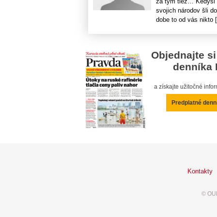
za tým tiež… Kedysi 
svojich národov šli d
dobe to od vás nikto [.
Objednajte si
denníka 
a získajte užitočné inf
Predplatné denn
Kontakty
© OUR