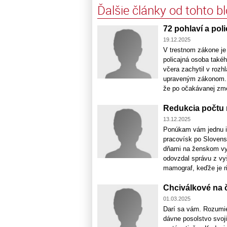
Ďalšie články od tohto b
72 pohlaví a pol
19.12.2025
V trestnom zákone je
policajná osoba takéh
včera zachytil v rozh
upraveným zákonom. A
že po očakávanej zmen
Redukcia počtu 
13.12.2025
Ponúkam vám jednu i
pracovísk po Slovensk
dňami na ženskom vy
odovzdal správu z vyš
mamograf, keďže je ri
Chciválkové na č
01.03.2025
Darí sa vám. Rozumie
dávne posolstvo svoj