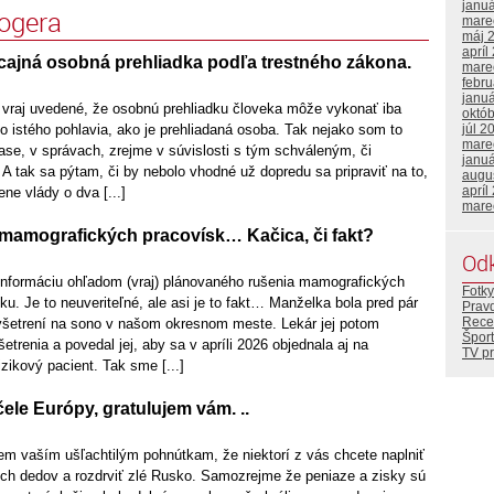
janu
logera
mare
máj 
apríl
icajná osobná prehliadka podľa trestného zákona.
mare
febr
janu
 vraj uvedené, že osobnú prehliadku človeka môže vykonať iba
októ
o istého pohlavia, ako je prehliadaná osoba. Tak nejako som to
júl 2
mare
lase, v správach, zrejme v súvislosti s tým schváleným, či
janu
 tak sa pýtam, či by nebolo vhodné už dopredu sa pripraviť na to,
augu
apríl
e vlády o dva [...]
mare
mamografických pracovísk… Kačica, či fakt?
Od
nformáciu ohľadom (vraj) plánovaného rušenia mamografických
Fotky
u. Je to neuveriteľné, ale asi je to fakt… Manželka bola pred pár
Prav
Rece
šetrení na sono v našom okresnom meste. Lekár jej potom
Šport
etrenia a povedal jej, aby sa v apríli 2026 objednala aj na
TV p
zikový pacient. Tak sme [...]
ele Európy, gratulujem vám. ..
m vaším ušľachtilým pohnútkam, že niektorí z vás chcete naplniť
ich dedov a rozdrviť zlé Rusko. Samozrejme že peniaze a zisky sú