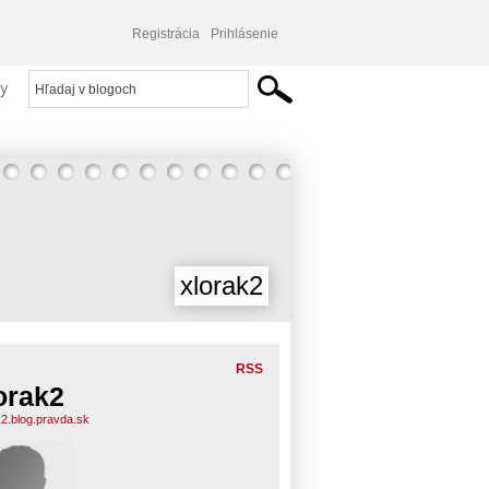
Registrácia
Prihlásenie
y
xlorak2
RSS
orak2
k2.blog.pravda.sk