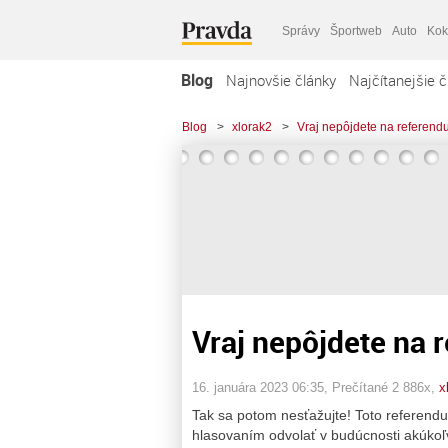
Správy
Športweb
Auto
Kok
Blog
Najnovšie články
Najčítanejšie č
Blog
>
xlorak2
>
Vraj nepôjdete na referen
Vraj nepôjdete na
16. januára 2023 06:35
, Prečítané 2 886x,
x
Tak sa potom nesťažujte! Toto referendu
hlasovaním odvolať v budúcnosti akúkoľv