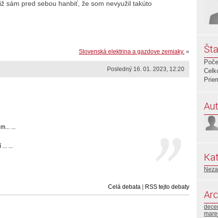
iž sám pred sebou hanbiť, že som nevyužil takúto
Šta
Slovenská elektrina a gazdove zemiaky.
»
Poče
Posledný 16. 01. 2023, 12:20
Celk
Prie
.
Aut
.. ...
.. ...
Kat
Neza
Celá debata
|
RSS tejto debaty
Arc
dece
mare