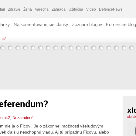
tail
Zdravie
Žena
Varecha
Záhrada
Užitočná
Video
DefenceNews
lánky
Najkomentovanejšie články
Zoznam blogov
Komerčné blog
dum?
 referendum?
xl
xlora
lorak2
,
Nezaradené
m nie je o Ficovi. Je o zákonnej možnosti všeľudovým
ek ďalšiu neschopnú vládu. Aj tú prípadnú Ficovu, alebo