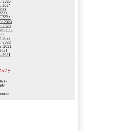
ár 2025
c 2024
2023
 2023
c 2023
uár 2023
ár 2023
ber 2022
022
c 2022
ár 2022
st 2021
 2021
c 2021
kazy
da.sk
pty
rogram