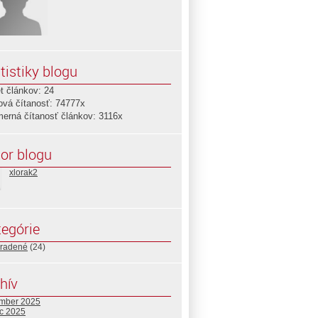
tistiky blogu
t článkov: 24
ová čítanosť: 74777x
merná čítanosť článkov: 3116x
or blogu
xlorak2
egórie
radené
(24)
hív
mber 2025
c 2025